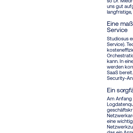
so Dr. Mied
uns gut auf
langfristig
Eine maß
Service
Studiosus e
Service). T
kosteneffiz
Orchestrati
kann. In ei
werden korre
SaaS bereit
Security-An
Ein sorgf
Am Anfang g
Logdatenqu
geschäftskr
Netzwerkarc
eine wichti
Netzwerkzug
das ein Anz