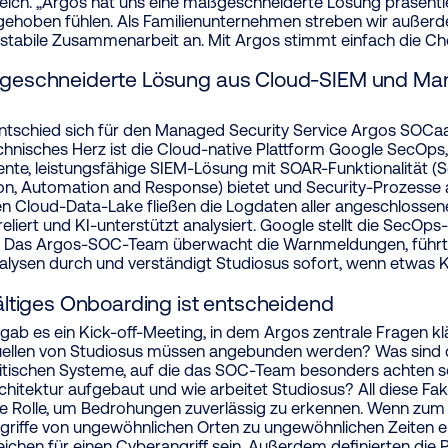
reich. „Argos hat uns eine maßgeschneiderte Lösung präsentie
gehoben fühlen. Als Familienunternehmen streben wir außer
e, stabile Zusammenarbeit an. Mit Argos stimmt einfach die Ch
geschneiderte Lösung aus Cloud-SIEM und M
ntschied sich für den Managed Security Service Argos SOCa
echnisches Herz ist die Cloud-native Plattform Google SecOps,
iente, leistungsfähige SIEM-Lösung mit SOAR-Funktionalität (S
on, Automation and Response) bietet und Security-Prozesse 
nen Cloud-Data-Lake fließen die Logdaten aller angeschlossen
liert und KI-unterstützt analysiert. Google stellt die SecOps-
. Das Argos-SOC-Team überwacht die Warnmeldungen, führt 
alysen durch und verständigt Studiosus sofort, wenn etwas Kri
ältiges Onboarding ist entscheidend
ab es ein Kick-off-Meeting, in dem Argos zentrale Fragen kl
ellen von Studiosus müssen angebunden werden? Was sind di
itischen Systeme, auf die das SOC-Team besonders achten sol
hitektur aufgebaut und wie arbeitet Studiosus? All diese Fak
ge Rolle, um Bedrohungen zuverlässig zu erkennen. Wenn zum 
riffe von ungewöhnlichen Orten zu ungewöhnlichen Zeiten e
eichen für einen Cyberangriff sein. Außerdem definierten die 