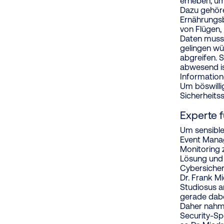
erheben, um
Dazu gehöre
Ernährungsb
von Flügen,
Daten muss
gelingen wü
abgreifen. S
abwesend is
Information
Um böswilli
Sicherheits
Experte f
Um sensible
Event Mana
Monitoring 
Lösung und 
Cybersicher
Dr. Frank M
Studiosus a
gerade dabe
Daher nahm
Security-Sp