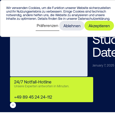
Enter
Wir verwenden Cookies, um die Funktion unserer Website sicherzustellen
und Ihr Nutzungserlebnis zu verbessern. Einige Cookies sind technisch
notwendig, andere helfen uns, die Website zu analysieren und unsere
Inhalte zu optimieren. Details finden Sie in unserer
Datenschutzerklärung
.
Präferenzen
Ablehnen
Akzeptieren
Stud
Dat
January 7, 2025
24/7 Notfall-Hotline
Unsere Experten antworten in Minuten.
+49 89 45 24 24-112
/
News
/
Studiosus Reisen Schützt Sensible Daten Mit Argos SOC As A Service