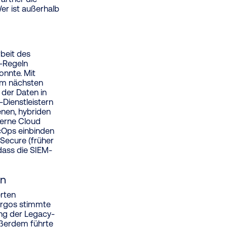
er ist außerhalb
rbeit des
l-Regeln
onnte. Mit
 Im nächsten
 der Daten in
Dienstleistern
nen, hybriden
derne Cloud
ecOps einbinden
Secure (früher
dass die SIEM-
en
erten
Argos stimmte
ng der Legacy-
ußerdem führte