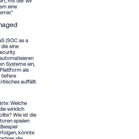
rt, mit der wir
dem eine
emie.“
anaged
aS (SOC as a
 die eine
ecurity
automatisieren
en Systeme ein,
Plattform als
tiefere
tisches auffällt.
ärte: Welche
e wirklich
lte? Wie ist die
toren spielen
Beispiel
rfolgen, könnte
Partner die