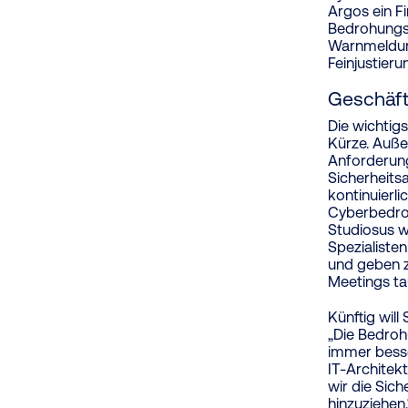
Argos ein F
Bedrohungse
Warnmeldung
Feinjustier
Geschäft
Die wichtig
Kürze. Auße
Anforderung
Sicherheits
kontinuierl
Cyberbedro
Studiosus w
Spezialiste
und geben z
Meetings ta
Künftig wil
„Die Bedroh
immer besse
IT-Architek
wir die Sic
hinzuziehen.