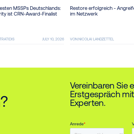
besten MSSPs Deutschlands:
Restore erfolgreich - Angreif
ity ist CRN-Award-Finalist
im Netzwerk
TRATIDIS
JULY 10, 2026
VON:
NICOLAI LANDZETTEL
Vereinbaren Sie 
Erstgespräch mit
n?
Experten.