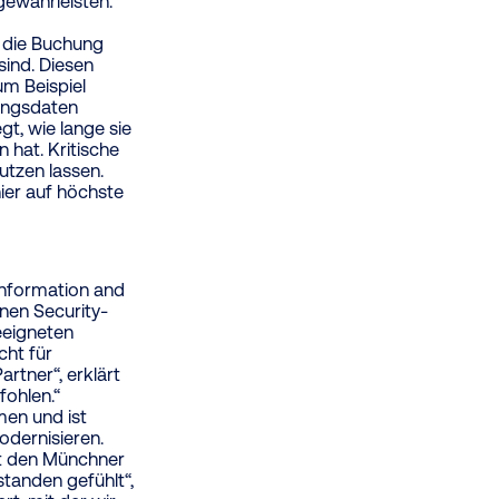
gewährleisten.
r die Buchung
sind. Diesen
m Beispiel
lungsdaten
gt, wie lange sie
 hat. Kritische
utzen lassen.
hier auf höchste
Information and
en Security-
eeigneten
cht für
rtner“, erklärt
fohlen.“
men und ist
odernisieren.
it den Münchner
standen gefühlt“,