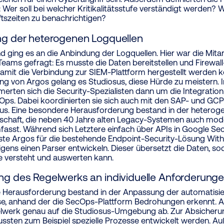
Wer soll bei welcher Kritikalitätsstufe verständigt werden? W
tszeiten zu benachrichtigen?
g der heterogenen Logquellen
d ging es an die Anbindung der Logquellen. Hier war die Mita
-Teams gefragt: Es musste die Daten bereitstellen und Firewal
amit die Verbindung zur SIEM-Plattform hergestellt werden k
ng von Argos gelang es Studiosus, diese Hürde zu meistern.
merten sich die Security-Spezialisten dann um die Integration
ps. Dabei koordinierten sie sich auch mit den SAP- und GCP-
us. Eine besondere Herausforderung bestand in der heteroge
schaft, die neben 40 Jahre alten Legacy-Systemen auch mo
fasst. Während sich Letztere einfach über APIs in Google S
ste Argos für die bestehende Endpoint-Security-Lösung With
igens einen Parser entwickeln. Dieser übersetzt die Daten, so
ie versteht und auswerten kann.
g des Regelwerks an individuelle Anforderung
e Herausforderung bestand in der Anpassung der automatisi
e, anhand der die SecOps-Plattform Bedrohungen erkennt. 
lwerk genau auf die Studiosus-Umgebung ab. Zur Absicheru
sten zum Beispiel spezielle Prozesse entwickelt werden. A