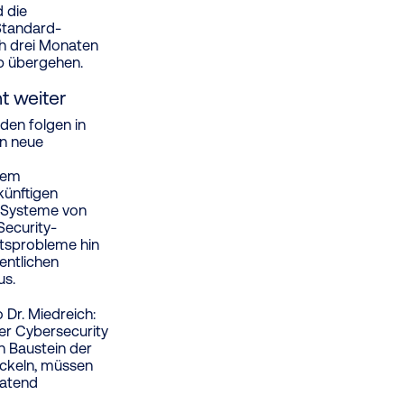
d die
Standard-
h drei Monaten
eb übergehen.
t weiter
den folgen in
an neue
inem
künftigen
 Systeme von
Security-
itsprobleme hin
entlichen
us.
 Dr. Miedreich:
er Cybersecurity
 Baustein der
ickeln, müssen
ratend