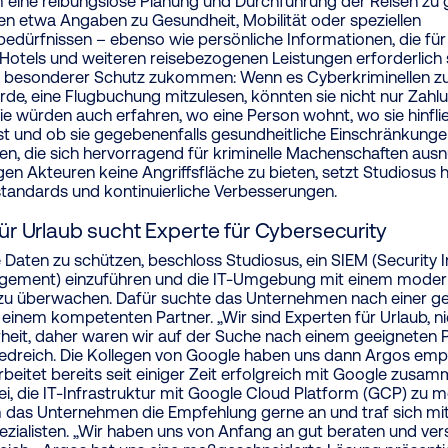
 eine reibungslose Planung und Durchführung der Reisen zu 
n etwa Angaben zu Gesundheit, Mobilität oder speziellen
edürfnissen – ebenso wie persönliche Informationen, die fü
 Hotels und weiteren reisebezogenen Leistungen erforderlich 
 besonderer Schutz zukommen: Wenn es Cyberkriminellen zu
rde, eine Flugbuchung mitzulesen, könnten sie nicht nur Zah
ie würden auch erfahren, wo eine Person wohnt, wo sie hinflie
t und ob sie gegebenenfalls gesundheitliche Einschränkungen
en, die sich hervorragend für kriminelle Machenschaften ausn
gen Akteuren keine Angriffsfläche zu bieten, setzt Studiosus 
standards und kontinuierliche Verbesserungen.
ür Urlaub sucht Experte für Cybersecurity
 Daten zu schützen, beschloss Studiosus, ein SIEM (Security 
gement) einzuführen und die IT-Umgebung mit einem modern
zu überwachen. Dafür suchte das Unternehmen nach einer g
einem kompetenten Partner. „Wir sind Experten für Urlaub, ni
heit, daher waren wir auf der Suche nach einem geeigneten Pa
iedreich. Die Kollegen von Google haben uns dann Argos emp
rbeitet bereits seit einiger Zeit erfolgreich mit Google zusam
i, die IT-Infrastruktur mit Google Cloud Platform (GCP) zu m
 das Unternehmen die Empfehlung gerne an und traf sich m
ezialisten. „Wir haben uns von Anfang an gut beraten und ver