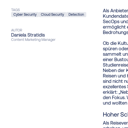
TAGS
Als Anbiete
Cyber Security
Cloud Security
Detection
Kundendaten
SecOps und 
ermöglicht 
AUTOR
Bedrohungse
Daniela Stratidis
Content Marketing Manager
Ob die Kul
spüren oder
sammelt unv
einer Busto
Studienreis
Neben der K
Reisen und
sind nicht n
exzellentes
erklärt: „N
den Fokus. 
und wollten 
Hoher Sc
Als Reiseve