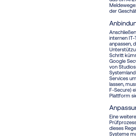
Meldewege: 
der Geschäf
Anbindun
Anschließen
internen IT
anpassen, d
Unterstützu
Schritt küm
Google SecO
von Studios
Systemland
Services um
lassen, mus
F-Secure) e
Plattform s
Anpassun
Eine weiter
Prüfprozess
dieses Rege
Systeme mus