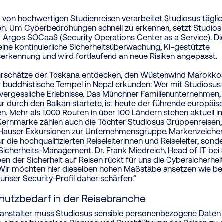
r von hochwertigen Studienreisen verarbeitet Studiosus täglic
. Um Cyberbedrohungen schnell zu erkennen, setzt Studios
Argos SOCaaS (Security Operations Center as a Service). D
eine kontinuierliche Sicherheitsüberwachung, KI-gestützte
rkennung und wird fortlaufend an neue Risiken angepasst.
turschätze der Toskana entdecken, den Wüstenwind Marokkos
 buddhistische Tempel in Nepal erkunden: Wer mit Studiosus v
ergessliche Erlebnisse. Das Münchner Familienunternehmen,
ur durch den Balkan startete, ist heute der führende europäi
en. Mehr als 1.000 Routen in über 100 Ländern stehen aktuell
ernmarke zählen auch die Töchter Studiosus Gruppenreisen
 Hauser Exkursionen zur Unternehmensgruppe. Markenzeiche
ur die hochqualifizierten Reiseleiterinnen und Reiseleiter, sond
 Sicherheits-Management. Dr. Frank Miedreich, Head of IT bei
eben der Sicherheit auf Reisen rückt für uns die Cybersicherhe
Wir möchten hier dieselben hohen Maßstäbe ansetzen wie be
unser Security-Profil daher schärfen.“
hutzbedarf in der Reisebranche
ranstalter muss Studiosus sensible personenbezogene Daten