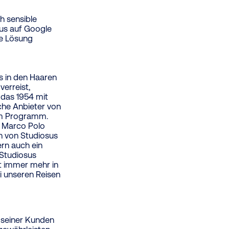
h sensible
us auf Google
ie Lösung
 in den Haaren
erreist,
 das 1954 mit
sche Anbieter von
 im Programm.
, Marco Polo
n von Studiosus
ern auch ein
 Studiosus
it immer mehr in
i unseren Reisen
 seiner Kunden