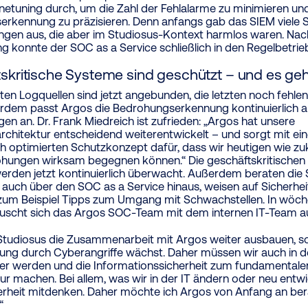
inetuning durch, um die Zahl der Fehlalarme zu minimieren un
rkennung zu präzisieren. Denn anfangs gab das SIEM viele 
en aus, die aber im Studiosus-Kontext harmlos waren. Nac
ung konnte der SOC as a Service schließlich in den Regelbetri
skritische Systeme sind geschützt – und es geh
sten Logquellen sind jetzt angebunden, die letzten noch fehlen
rdem passt Argos die Bedrohungserkennung kontinuierlich 
en an. Dr. Frank Miedreich ist zufrieden: „Argos hat unsere
architektur entscheidend weiterentwickelt – und sorgt mit e
ich optimierten Schutzkonzept dafür, dass wir heutigen wie zu
hungen wirksam begegnen können.“ Die geschäftskritischen
erden jetzt kontinuierlich überwacht. Außerdem beraten die 
n auch über den SOC as a Service hinaus, weisen auf Sicherhe
um Beispiel Tipps zum Umgang mit Schwachstellen. In wöch
uscht sich das Argos SOC-Team mit dem internen IT-Team a
l Studiosus die Zusammenarbeit mit Argos weiter ausbauen, so
ung durch Cyberangriffe wächst. Daher müssen wir auch in d
r werden und die Informationssicherheit zum fundamentalen
tur machen. Bei allem, was wir in der IT ändern oder neu entw
herheit mitdenken. Daher möchte ich Argos von Anfang an be
“